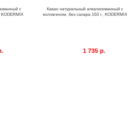
зованный с
Какао натуральный алкализованный с
., KODERMIX
коллагеном, без сахара 150 г., KODERMIX
р.
1 735 р.