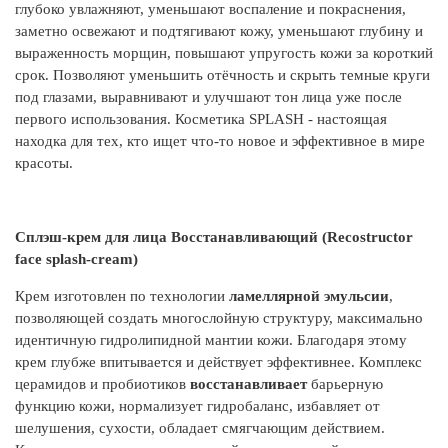
Ce
глубоко увлажняют, уменьшают воспаление и покраснения,
Tr
заметно освежают и подтягивают кожу, уменьшают глубину и
As
выраженность морщин, повышают упругость кожи за короткий
Am
срок. Позволяют уменьшить отёчность и скрыть темные круги
Di
под глазами, выравнивают и улучшают тон лица уже после
Ph
первого использования. Косметика SPLASH - настоящая
Сo
находка для тех, кто ищет что-то новое и эффективное в мире
Mo
красоты.
Re
Li
La
Сплэш-крем для лица Восстанавливающий (
Recostructor
Fe
face splash-cream)
Fr
Ca
Крем изготовлен по технологии
ламеллярной эмульсии
,
позволяющей создать многослойную структуру, максимально
идентичную гидролипидной мантии кожи. Благодаря этому
крем глубже впитывается и действует эффективнее. Комплекс
церамидов и пробиотиков
восстанавливает
барьерную
функцию кожи, нормализует гидробаланс, избавляет от
шелушения, сухости, обладает смягчающим действием.